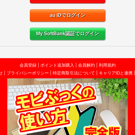
au IDでログイン
My SoftBank認証でログイン
会員登録
ポイント追加購入
会員解約
利用規約
せ
プライバシーポリシー
特定商取引法について
キャリアIDと連携