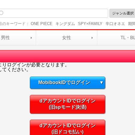
目のキーワード：
ONE PIECE
キングダム
SPY×FAMILY
辛口オネエ
期
男性
女性
TL・B
よりログインが必要となります。
してください。
MobibookIDでログイン
▼
dアカウントIDでログイン
(旧spモード決済)
dアカウントIDでログイン
(旧ドコモ払い)