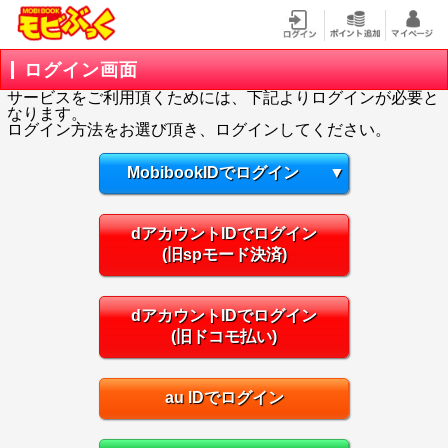
ログイン画面
サービスをご利用頂くためには、下記よりログインが必要と
なります。
ログイン方法をお選び頂き、ログインしてください。
MobibookIDでログイン
▼
dアカウントIDでログイン
(旧spモード決済)
dアカウントIDでログイン
(旧ドコモ払い)
au IDでログイン