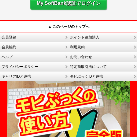
My SoftBank認証でログイン
▲ このページのトップへ
会員登録
ポイント追加購入
会員解約
利用規約
ヘルプ
お問い合わせ
プライバシーポリシー
特定商取引法について
キャリアIDと連携
モビぶっくIDと連携