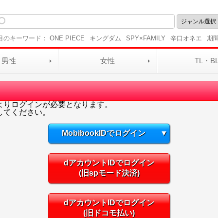
目のキーワード：
ONE PIECE
キングダム
SPY×FAMILY
辛口オネエ
期
男性
女性
TL・B
よりログインが必要となります。
してください。
MobibookIDでログイン
▼
dアカウントIDでログイン
(旧spモード決済)
dアカウントIDでログイン
(旧ドコモ払い)