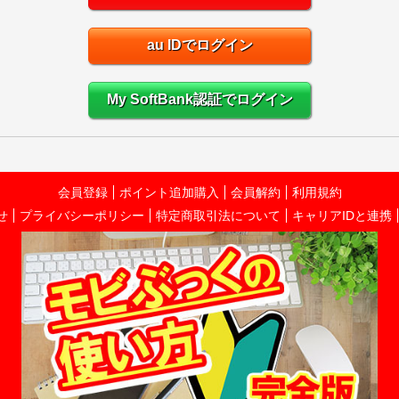
au IDでログイン
My SoftBank認証でログイン
会員登録
ポイント追加購入
会員解約
利用規約
せ
プライバシーポリシー
特定商取引法について
キャリアIDと連携