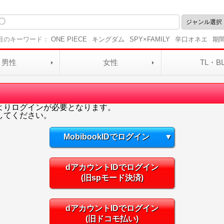
目のキーワード：
ONE PIECE
キングダム
SPY×FAMILY
辛口オネエ
期
男性
女性
TL・B
よりログインが必要となります。
してください。
MobibookIDでログイン
▼
dアカウントIDでログイン
(旧spモード決済)
dアカウントIDでログイン
(旧ドコモ払い)