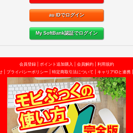
au IDでログイン
My SoftBank認証でログイン
会員登録
ポイント追加購入
会員解約
利用規約
せ
プライバシーポリシー
特定商取引法について
キャリアIDと連携