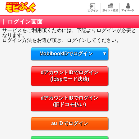
ログイン画面
サービスをご利用頂くためには、下記よりログインが必要と
なります。
ログイン方法をお選び頂き、ログインしてください。
MobibookIDでログイン
▼
dアカウントIDでログイン
(旧spモード決済)
dアカウントIDでログイン
(旧ドコモ払い)
au IDでログイン