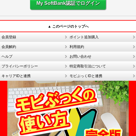
My SoftBank認証でログイン
▲ このページのトップへ
会員登録
ポイント追加購入
会員解約
利用規約
ヘルプ
お問い合わせ
プライバシーポリシー
特定商取引法について
キャリアIDと連携
モビぶっくIDと連携