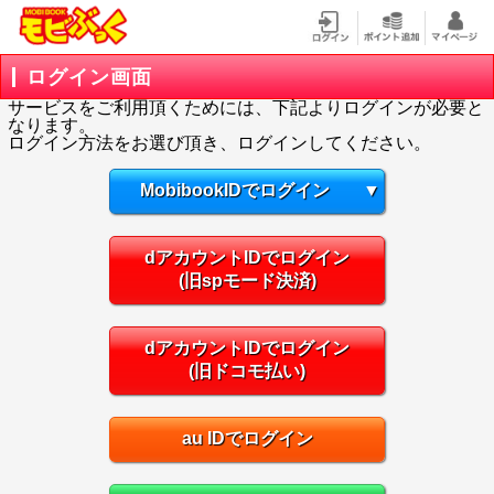
ログイン画面
サービスをご利用頂くためには、下記よりログインが必要と
なります。
ログイン方法をお選び頂き、ログインしてください。
MobibookIDでログイン
▼
dアカウントIDでログイン
(旧spモード決済)
dアカウントIDでログイン
(旧ドコモ払い)
au IDでログイン