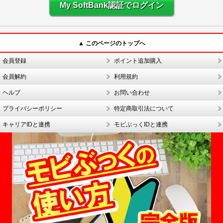
My SoftBank認証でログイン
▲ このページのトップへ
会員登録
ポイント追加購入
会員解約
利用規約
ヘルプ
お問い合わせ
プライバシーポリシー
特定商取引法について
キャリアIDと連携
モビぶっくIDと連携