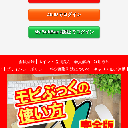
au IDでログイン
My SoftBank認証でログイン
会員登録
ポイント追加購入
会員解約
利用規約
せ
プライバシーポリシー
特定商取引法について
キャリアIDと連携