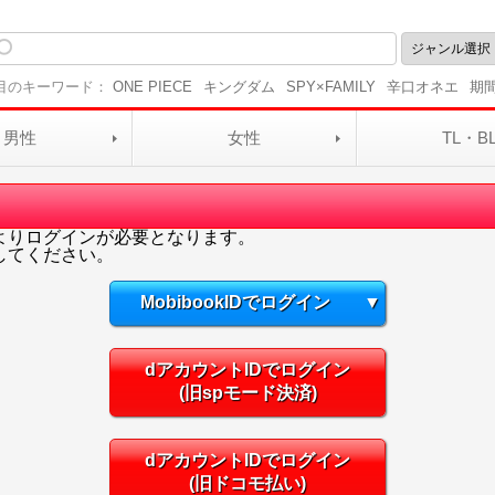
目のキーワード：
ONE PIECE
キングダム
SPY×FAMILY
辛口オネエ
期
男性
女性
TL・B
よりログインが必要となります。
してください。
MobibookIDでログイン
▼
dアカウントIDでログイン
(旧spモード決済)
dアカウントIDでログイン
(旧ドコモ払い)