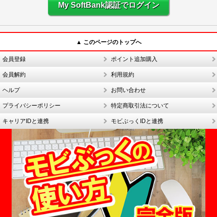
My SoftBank認証でログイン
▲ このページのトップへ
会員登録
ポイント追加購入
会員解約
利用規約
ヘルプ
お問い合わせ
プライバシーポリシー
特定商取引法について
キャリアIDと連携
モビぶっくIDと連携