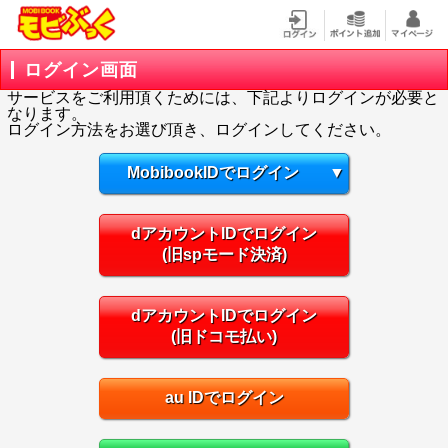
ログイン画面
サービスをご利用頂くためには、下記よりログインが必要と
なります。
ログイン方法をお選び頂き、ログインしてください。
MobibookIDでログイン
▼
dアカウントIDでログイン
(旧spモード決済)
dアカウントIDでログイン
(旧ドコモ払い)
au IDでログイン