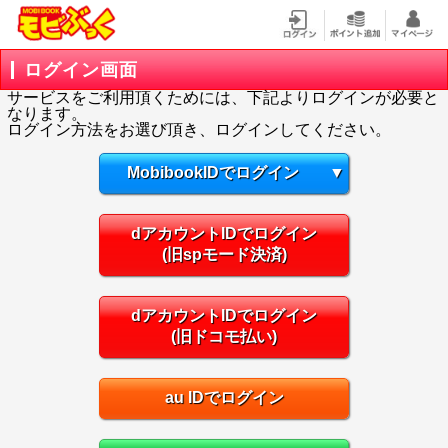
ログイン画面
サービスをご利用頂くためには、下記よりログインが必要と
なります。
ログイン方法をお選び頂き、ログインしてください。
MobibookIDでログイン
▼
dアカウントIDでログイン
(旧spモード決済)
dアカウントIDでログイン
(旧ドコモ払い)
au IDでログイン