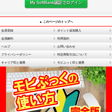
My SoftBank認証でログイン
▲ このページのトップへ
会員登録
ポイント追加購入
会員解約
利用規約
ヘルプ
お問い合わせ
プライバシーポリシー
特定商取引法について
キャリアIDと連携
モビぶっくIDと連携