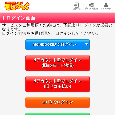
ログイン画面
サービスをご利用頂くためには、下記よりログインが必要と
なります。
ログイン方法をお選び頂き、ログインしてください。
MobibookIDでログイン
▼
dアカウントIDでログイン
(旧spモード決済)
dアカウントIDでログイン
(旧ドコモ払い)
au IDでログイン