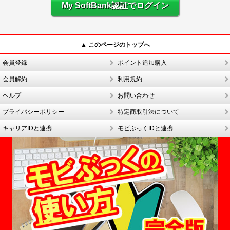
My SoftBank認証でログイン
▲ このページのトップへ
会員登録
ポイント追加購入
会員解約
利用規約
ヘルプ
お問い合わせ
プライバシーポリシー
特定商取引法について
キャリアIDと連携
モビぶっくIDと連携