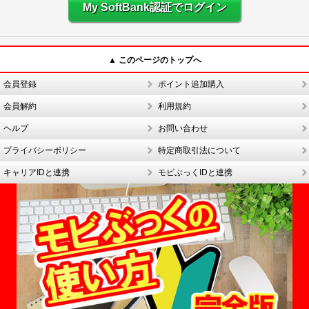
My SoftBank認証でログイン
▲ このページのトップへ
会員登録
ポイント追加購入
会員解約
利用規約
ヘルプ
お問い合わせ
プライバシーポリシー
特定商取引法について
キャリアIDと連携
モビぶっくIDと連携