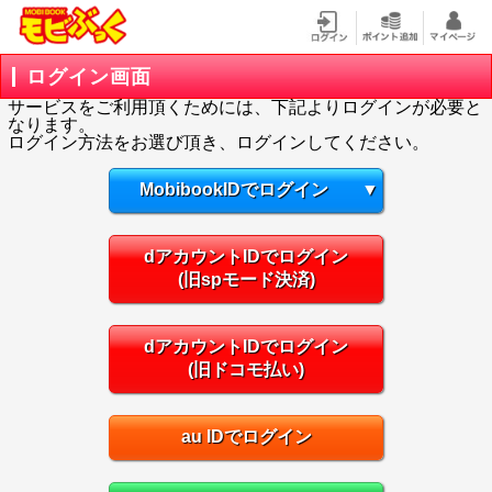
ログイン画面
サービスをご利用頂くためには、下記よりログインが必要と
なります。
ログイン方法をお選び頂き、ログインしてください。
MobibookIDでログイン
▼
dアカウントIDでログイン
(旧spモード決済)
dアカウントIDでログイン
(旧ドコモ払い)
au IDでログイン