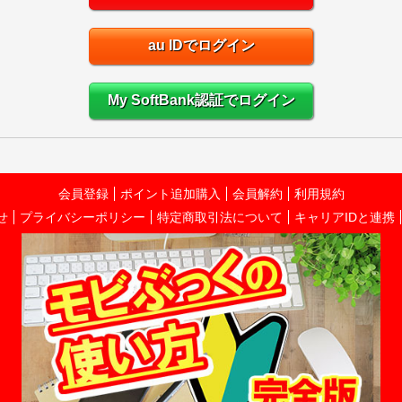
au IDでログイン
My SoftBank認証でログイン
会員登録
ポイント追加購入
会員解約
利用規約
せ
プライバシーポリシー
特定商取引法について
キャリアIDと連携