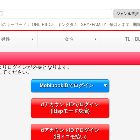
目のキーワード：
ONE PIECE
キングダム
SPY×FAMILY
辛口オネエ
期
男性
女性
TL・B
よりログインが必要となります。
してください。
MobibookIDでログイン
▼
dアカウントIDでログイン
(旧spモード決済)
dアカウントIDでログイン
(旧ドコモ払い)