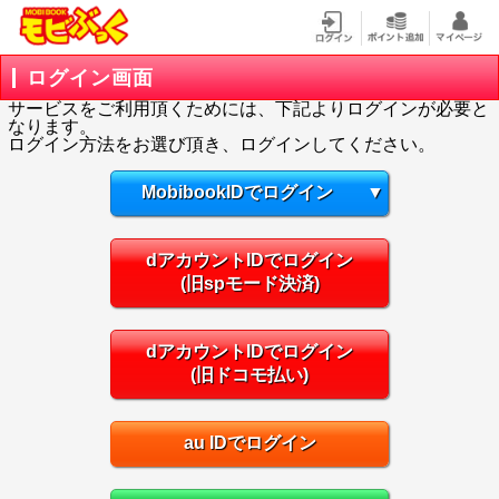
ログイン画面
サービスをご利用頂くためには、下記よりログインが必要と
なります。
ログイン方法をお選び頂き、ログインしてください。
MobibookIDでログイン
▼
dアカウントIDでログイン
(旧spモード決済)
dアカウントIDでログイン
(旧ドコモ払い)
au IDでログイン