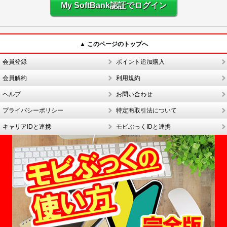
My SoftBank認証でログイン
▲ このページのトップへ
会員登録
ポイント追加購入
会員解約
利用規約
ヘルプ
お問い合わせ
プライバシーポリシー
特定商取引法について
キャリアIDと連携
モビぶっくIDと連携