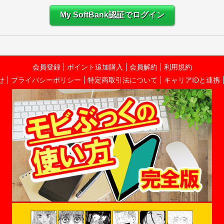
My SoftBank認証でログイン
会員登録
ポイント追加購入
会員解約
利用規約
せ
プライバシーポリシー
特定商取引法について
キャリアIDと連携