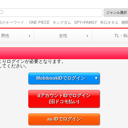
目のキーワード：
ONE PIECE
キングダム
SPY×FAMILY
辛口オネエ
期
男性
女性
TL・B
よりログインが必要となります。
してください。
MobibookIDでログイン
▼
dアカウントIDでログイン
(旧ドコモ払い)
au IDでログイン