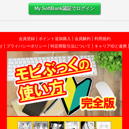
My SoftBank認証でログイン
会員登録
ポイント追加購入
会員解約
利用規約
せ
プライバシーポリシー
特定商取引法について
キャリアIDと連携