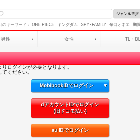
目のキーワード：
ONE PIECE
キングダム
SPY×FAMILY
辛口オネエ
期
男性
女性
TL・B
よりログインが必要となります。
してください。
MobibookIDでログイン
▼
dアカウントIDでログイン
(旧ドコモ払い)
au IDでログイン