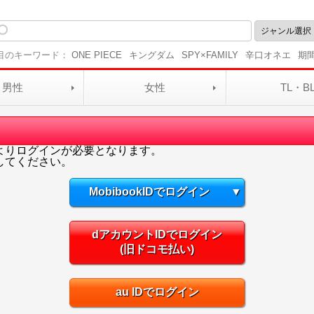
目のキーワード：
ONE PIECE
キングダム
SPY×FAMILY
辛口オネエ
期
男性
女性
TL・B
よりログインが必要となります。
してください。
MobibookIDでログイン
▼
dアカウントIDでログイン
(旧ドコモ払い)
au IDでログイン