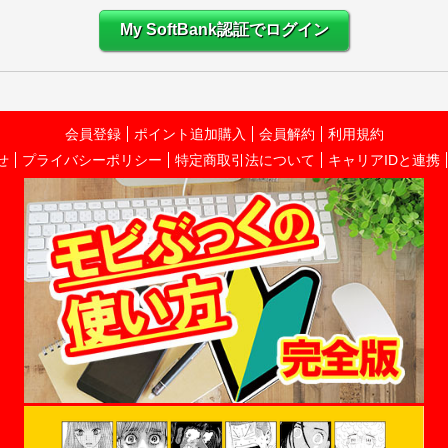
My SoftBank認証でログイン
会員登録
ポイント追加購入
会員解約
利用規約
せ
プライバシーポリシー
特定商取引法について
キャリアIDと連携