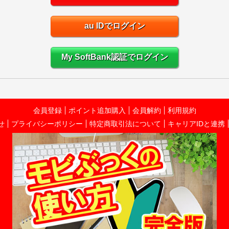
au IDでログイン
My SoftBank認証でログイン
会員登録
ポイント追加購入
会員解約
利用規約
せ
プライバシーポリシー
特定商取引法について
キャリアIDと連携