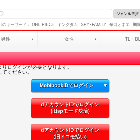
目のキーワード：
ONE PIECE
キングダム
SPY×FAMILY
辛口オネエ
期
男性
女性
TL・B
よりログインが必要となります。
してください。
MobibookIDでログイン
▼
dアカウントIDでログイン
(旧spモード決済)
dアカウントIDでログイン
(旧ドコモ払い)