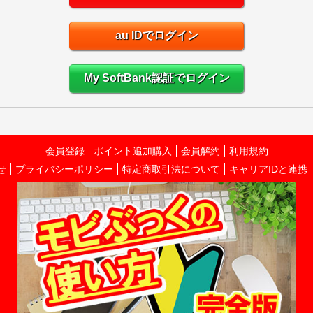
au IDでログイン
My SoftBank認証でログイン
会員登録
ポイント追加購入
会員解約
利用規約
せ
プライバシーポリシー
特定商取引法について
キャリアIDと連携