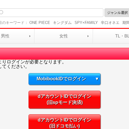
目のキーワード：
ONE PIECE
キングダム
SPY×FAMILY
辛口オネエ
期
男性
女性
TL・B
よりログインが必要となります。
してください。
MobibookIDでログイン
▼
dアカウントIDでログイン
(旧spモード決済)
dアカウントIDでログイン
(旧ドコモ払い)