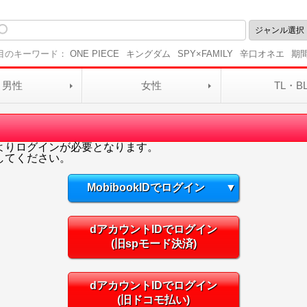
目のキーワード：
ONE PIECE
キングダム
SPY×FAMILY
辛口オネエ
期
男性
女性
TL・B
よりログインが必要となります。
してください。
MobibookIDでログイン
▼
dアカウントIDでログイン
(旧spモード決済)
dアカウントIDでログイン
(旧ドコモ払い)