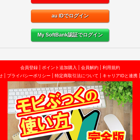
au IDでログイン
My SoftBank認証でログイン
会員登録
ポイント追加購入
会員解約
利用規約
せ
プライバシーポリシー
特定商取引法について
キャリアIDと連携