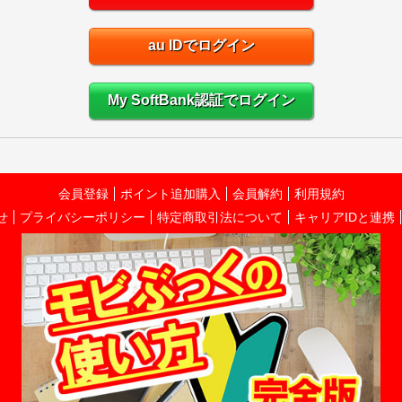
au IDでログイン
My SoftBank認証でログイン
会員登録
ポイント追加購入
会員解約
利用規約
せ
プライバシーポリシー
特定商取引法について
キャリアIDと連携