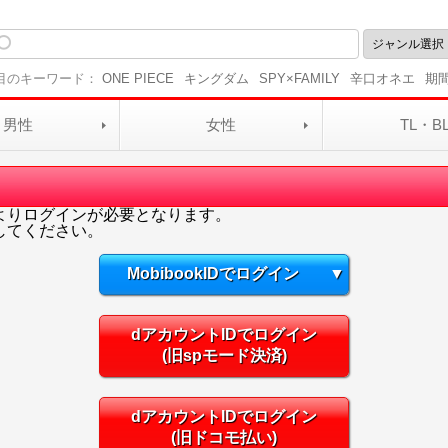
目のキーワード：
ONE PIECE
キングダム
SPY×FAMILY
辛口オネエ
期
男性
女性
TL・B
よりログインが必要となります。
してください。
MobibookIDでログイン
▼
dアカウントIDでログイン
(旧spモード決済)
dアカウントIDでログイン
(旧ドコモ払い)