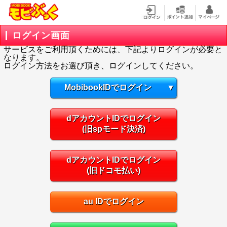
ログイン画面
サービスをご利用頂くためには、下記よりログインが必要と
なります。
ログイン方法をお選び頂き、ログインしてください。
MobibookIDでログイン
▼
dアカウントIDでログイン
(旧spモード決済)
dアカウントIDでログイン
(旧ドコモ払い)
au IDでログイン