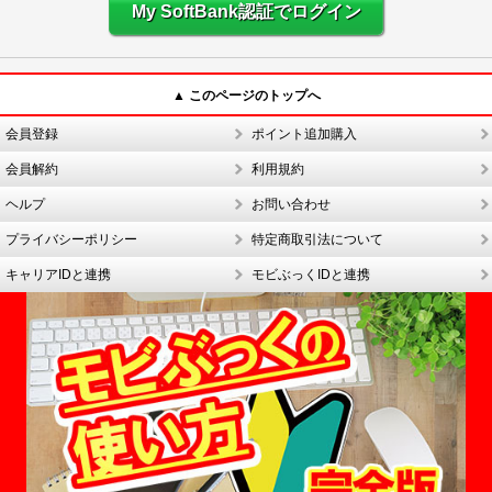
My SoftBank認証でログイン
▲ このページのトップへ
会員登録
ポイント追加購入
会員解約
利用規約
ヘルプ
お問い合わせ
プライバシーポリシー
特定商取引法について
キャリアIDと連携
モビぶっくIDと連携