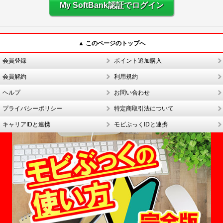
My SoftBank認証でログイン
▲ このページのトップへ
会員登録
ポイント追加購入
会員解約
利用規約
ヘルプ
お問い合わせ
プライバシーポリシー
特定商取引法について
キャリアIDと連携
モビぶっくIDと連携