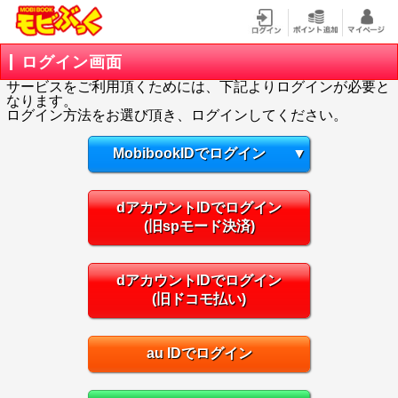
ログイン画面
サービスをご利用頂くためには、下記よりログインが必要と
なります。
ログイン方法をお選び頂き、ログインしてください。
MobibookIDでログイン
▼
dアカウントIDでログイン
(旧spモード決済)
dアカウントIDでログイン
(旧ドコモ払い)
au IDでログイン