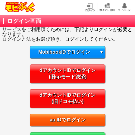
ログイン画面
サービスをご利用頂くためには、下記よりログインが必要と
なります。
ログイン方法をお選び頂き、ログインしてください。
MobibookIDでログイン
▼
dアカウントIDでログイン
(旧spモード決済)
dアカウントIDでログイン
(旧ドコモ払い)
au IDでログイン