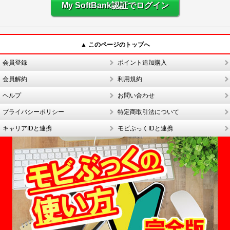
My SoftBank認証でログイン
▲ このページのトップへ
会員登録
ポイント追加購入
会員解約
利用規約
ヘルプ
お問い合わせ
プライバシーポリシー
特定商取引法について
キャリアIDと連携
モビぶっくIDと連携