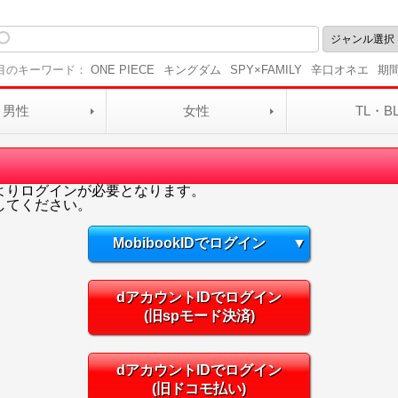
目のキーワード：
ONE PIECE
キングダム
SPY×FAMILY
辛口オネエ
期
男性
女性
TL・B
よりログインが必要となります。
してください。
MobibookIDでログイン
▼
dアカウントIDでログイン
(旧spモード決済)
dアカウントIDでログイン
(旧ドコモ払い)