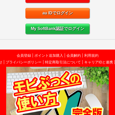
au IDでログイン
My SoftBank認証でログイン
会員登録
ポイント追加購入
会員解約
利用規約
せ
プライバシーポリシー
特定商取引法について
キャリアIDと連携