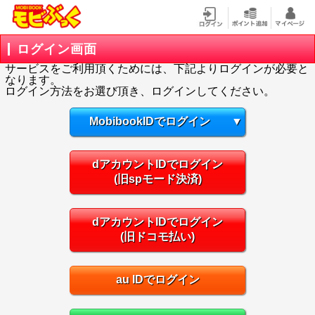
ログイン画面
サービスをご利用頂くためには、下記よりログインが必要と
なります。
ログイン方法をお選び頂き、ログインしてください。
MobibookIDでログイン
▼
dアカウントIDでログイン
(旧spモード決済)
dアカウントIDでログイン
(旧ドコモ払い)
au IDでログイン