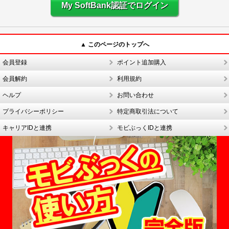
My SoftBank認証でログイン
▲ このページのトップへ
会員登録
ポイント追加購入
会員解約
利用規約
ヘルプ
お問い合わせ
プライバシーポリシー
特定商取引法について
キャリアIDと連携
モビぶっくIDと連携