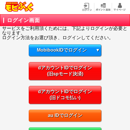
ログイン画面
サービスをご利用頂くためには、下記よりログインが必要と
なります。
ログイン方法をお選び頂き、ログインしてください。
MobibookIDでログイン
▼
dアカウントIDでログイン
(旧spモード決済)
dアカウントIDでログイン
(旧ドコモ払い)
au IDでログイン