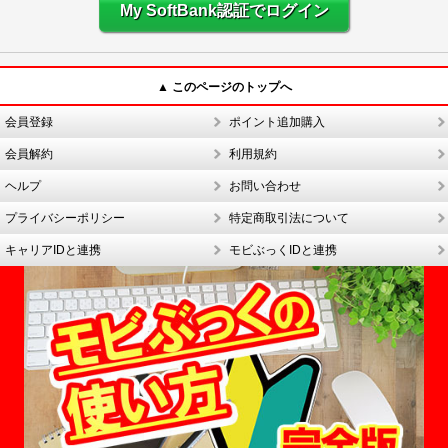
My SoftBank認証でログイン
▲ このページのトップへ
会員登録
ポイント追加購入
会員解約
利用規約
ヘルプ
お問い合わせ
プライバシーポリシー
特定商取引法について
キャリアIDと連携
モビぶっくIDと連携