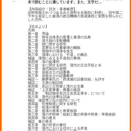
末で読むことに適しています。また、文字だ
…
【内容紹介・目次・著者略歴】
近時発掘されつつある出土資料を全面的に利用し、旧中国二
千年を規定した秦漢の政治機構の形成過程と実態を明らかに
した労作。
【目次より】
凡例
第一篇 序論
第一章 律令法体系の変遷と秦漢の法典
第二章 漢王朝の支配機構
第二篇 律に関する研究
第一章 雲夢出土竹書秦律の概観
第二章 簡牘中の漢律令佚文
第三章 漢律における「不道」の概念
補論 漢簡にみえる不道犯の事例
第四章 漢の徙遷刑
第三篇 令に関する研究 漢代の立法手続と令
第一章 漢代制詔の形態
第二章 居延出土の詔書冊
第三章 居延出士の詔書断簡
補説一 陳夢家氏の「西漢施行詔書目録」を評す
補説二 王莽の制詔簡
第四章 史記三王世家と漢の公文書
補説 「上言変事書」冊書の復原
第五章 「制詔御史長沙王忠其定著令」について
第六章 漢代の決事比試論
補説 滋賀秀三氏の批判について
第四篇 官僚制度に関する研究
第一章 前漢の将軍
第二章 後漢の将軍と将軍仮節
第三章 漢の中郎将・校尉と魏の率善中郎将・率善校尉
第四章 漢の嗇夫
補説 秦の嗇夫
第五章 漢の官吏の兼任
第六章 漢代における功次による昇進