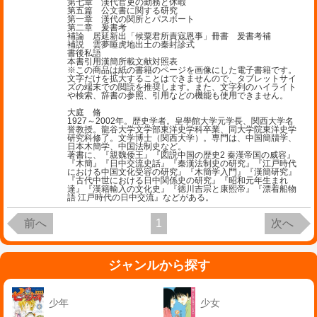
第七章 漢代官吏の勤務と休暇
第五篇 公文書に関する研究
第一章 漢代の関所とパスボート
第二章 爰書考
補論 居延新出「候粟君所責寇恩事」冊書 爰書考補
補説 雲夢睡虎地出土の秦封診式
書後私語
本書引用漢簡所載文献対照表
※この商品は紙の書籍のページを画像にした電子書籍です。
文字だけを拡大することはできませんので、タブレットサイ
ズの端末での閲読を推奨します。また、文字列のハイライト
や検索、辞書の参照、引用などの機能も使用できません。
大庭 脩
1927～2002年。歴史学者。皇學館大学元学長、関西大学名
誉教授。龍谷大学文学部東洋史学科卒業、同大学院東洋史学
研究科修了。文学博士（関西大学）。専門は、中国簡牘学、
日本木簡学、中国法制史など。
著書に、『親魏倭王』『図説中国の歴史2 秦漢帝国の威容』
『木簡』『日中交流史話』『秦漢法制史の研究』『江戸時代
における中国文化受容の研究』『木簡学入門』『漢簡研究』
『古代中世における日中関係史の研究』『昭和元年生まれ
達』『漢籍輸入の文化史』『徳川吉宗と康熙帝』『漂着船物
語 江戸時代の日中交流』などがある。
前へ
1
次へ
ジャンルから探す
少年
少女