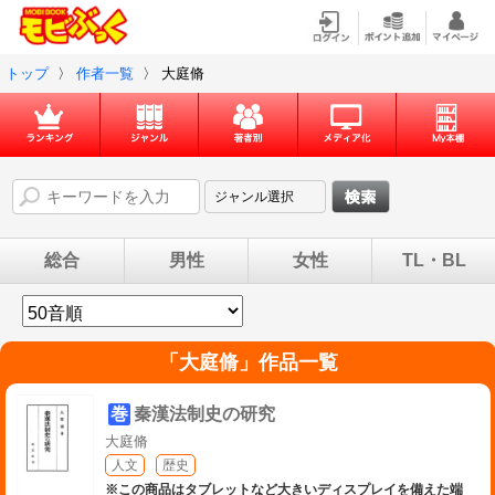
トップ
〉
作者一覧
〉
大庭脩
総合
男性
女性
TL・BL
「
大庭脩
」作品一覧
巻
秦漢法制史の研究
大庭脩
人文
歴史
※この商品はタブレットなど大きいディスプレイを備えた端