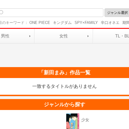
目のキーワード：
ONE PIECE
キングダム
SPY×FAMILY
辛口オネエ
期
男性
女性
TL・B
「
新田まみ
」作品一覧
一致するタイトルがありません
ジャンルから探す
少女