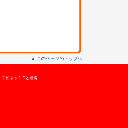
▲ このページのトップへ
モビぶっくIDと連携