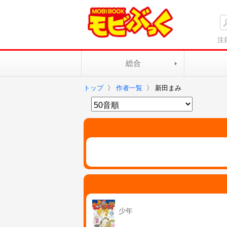
注
総合
トップ
〉
作者一覧
〉
新田まみ
少年