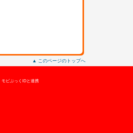
▲ このページのトップへ
モビぶっくIDと連携