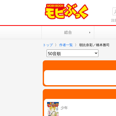
注
総合
トップ
〉
作者一覧
〉
朝比奈彩／橋本雅司
少年