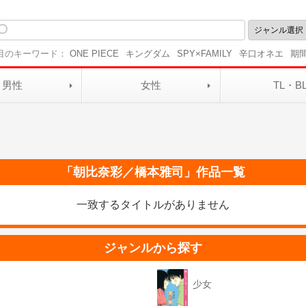
目のキーワード：
ONE PIECE
キングダム
SPY×FAMILY
辛口オネエ
期
男性
女性
TL・B
「
朝比奈彩／橋本雅司
」作品一覧
一致するタイトルがありません
ジャンルから探す
少女