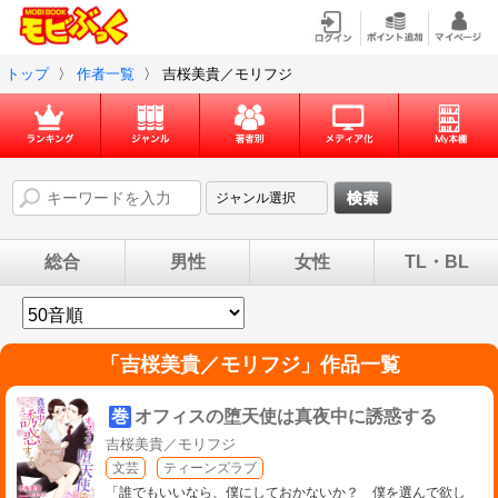
トップ
〉
作者一覧
〉
吉桜美貴／モリフジ
総合
男性
女性
TL・BL
「
吉桜美貴／モリフジ
」作品一覧
巻
オフィスの堕天使は真夜中に誘惑する
吉桜美貴／モリフジ
文芸
ティーンズラブ
「誰でもいいなら、僕にしておかないか？ 僕を選んで欲し