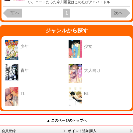
い」ニートだった今川麗花はこのたびアロハ・ドル
…
前へ
1
次へ
ジャンルから探す
少年
少女
青年
大人向け
TL
BL
▲ このページのトップへ
会員登録
ポイント追加購入