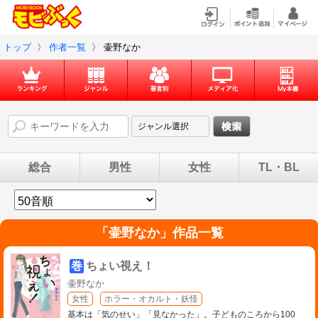
トップ
〉
作者一覧
〉
壷野なか
総合
男性
女性
TL・BL
「
壷野なか
」作品一覧
巻
ちょい視え！
壷野なか
女性
ホラー・オカルト・妖怪
基本は「気のせい」「見なかった」。子どものころから100