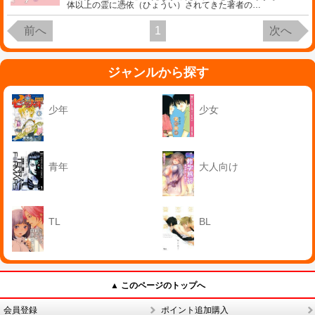
体以上の霊に憑依（ひょうい）されてきた著者の
…
前へ
1
次へ
ジャンルから探す
少年
少女
青年
大人向け
TL
BL
▲ このページのトップへ
会員登録
ポイント追加購入