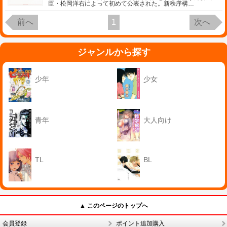
臣・松岡洋右によって初めて公表された。新秩序構
…
前へ
1
次へ
ジャンルから探す
少年
少女
青年
大人向け
TL
BL
▲ このページのトップへ
会員登録
ポイント追加購入