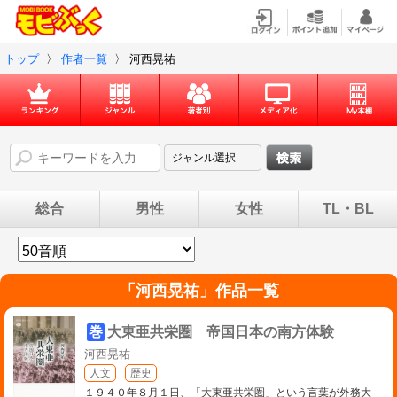
トップ
〉
作者一覧
〉
河西晃祐
総合
男性
女性
TL・BL
「
河西晃祐
」作品一覧
巻
大東亜共栄圏 帝国日本の南方体験
河西晃祐
人文
歴史
１９４０年８月１日、「大東亜共栄圏」という言葉が外務大