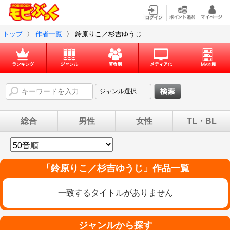
トップ
〉
作者一覧
〉
鈴原りこ／杉吉ゆうじ
総合
男性
女性
TL・BL
「
鈴原りこ／杉吉ゆうじ
」作品一覧
一致するタイトルがありません
ジャンルから探す