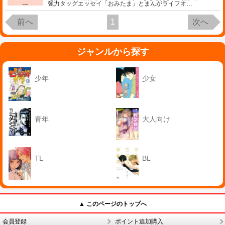
強力タッグエッセイ「おみたま」とまんがライフオ
…
前へ
1
次へ
ジャンルから探す
少年
少女
青年
大人向け
TL
BL
▲ このページのトップへ
会員登録
ポイント追加購入