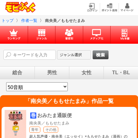
トップ
〉
作者一覧
〉
南央美／ももせたまみ
総合
男性
女性
TL・BL
「
南央美／ももせたまみ
」作品一覧
巻
おみたま通販便
南央美／ももせたまみ
青年
その他
超人気声優・南央美（エッセイ）×ももせたまみ（漫画）の