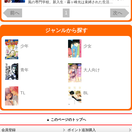
風の専門学校。新入生・霧ヶ峰光は束縛された生活
…
前へ
1
次へ
ジャンルから探す
少年
少女
青年
大人向け
TL
BL
▲ このページのトップへ
会員登録
ポイント追加購入