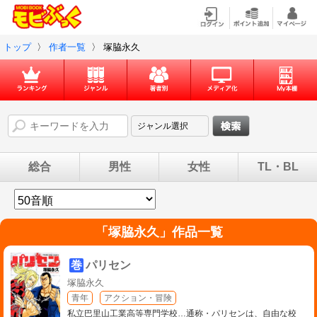
トップ
〉
作者一覧
〉
塚脇永久
総合
男性
女性
TL・BL
「
塚脇永久
」作品一覧
巻
パリセン
塚脇永久
青年
アクション・冒険
私立巴里山工業高等専門学校…通称・パリセンは、自由な校