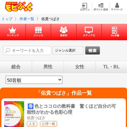
トップ
〉
作者一覧
〉
佑貴つばさ
総合
男性
女性
TL・BL
「
佑貴つばさ
」作品一覧
巻
色とココロの教科書 驚くほど自分の可
能性がわかる色彩心理
佑貴つばさ
人文
心理一般