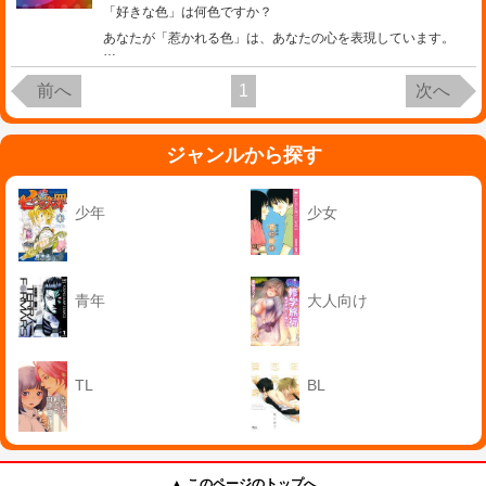
「好きな色」は何色ですか？
あなたが「惹かれる色」は、あなたの心を表現しています。
…
前へ
1
次へ
ジャンルから探す
少年
少女
青年
大人向け
TL
BL
▲ このページのトップへ