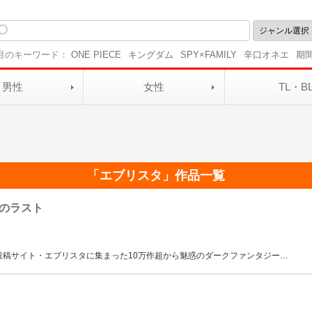
目のキーワード：
ONE PIECE
キングダム
SPY×FAMILY
辛口オネエ
期
男性
女性
TL・B
「
エブリスタ
」作品一覧
のラスト
投稿サイト・エブリスタに集まった10万作超から魅惑のダークファンタジー
…