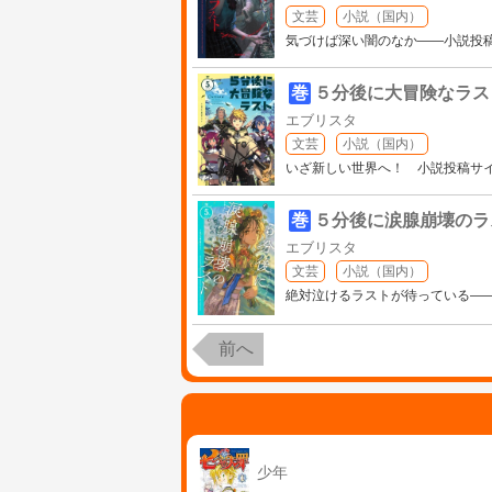
文芸
小説（国内）
気づけば深い闇のなか――小説投
巻
５分後に大冒険なラス
エブリスタ
文芸
小説（国内）
いざ新しい世界へ！ 小説投稿サ
巻
５分後に涙腺崩壊のラ
エブリスタ
文芸
小説（国内）
絶対泣けるラストが待っている―
前へ
少年