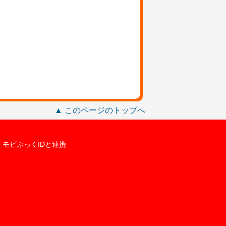
▲ このページのトップへ
モビぶっくIDと連携