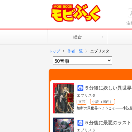
注
総合
トップ
〉
作者一覧
〉
エブリスタ
巻
５分後に妖しい異世界
エブリスタ
文芸
小説（国内）
禁断の異世界へようこそ――小説
巻
５分後に最悪のラスト
エブリスタ