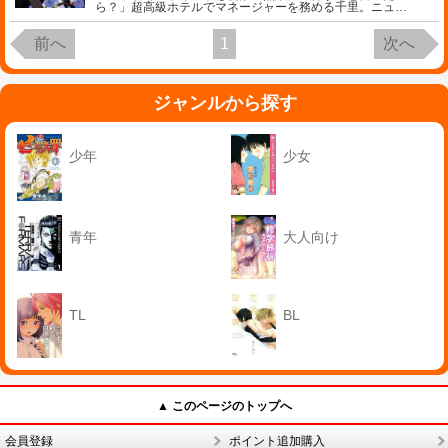
ら？」超高級ホテルでマネージャーを務める千里。ニュ
…
前へ
1
次へ
ジャンルから探す
少年
少女
青年
大人向け
TL
BL
▲ このページのトップへ
会員登録
ポイント追加購入