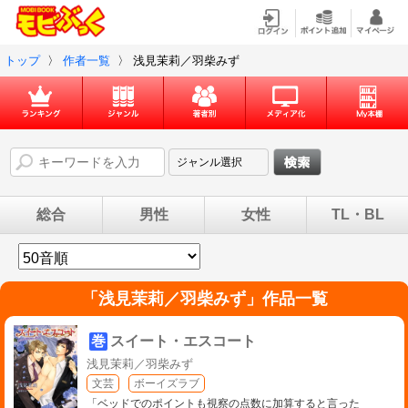
トップ
〉
作者一覧
〉
浅見茉莉／羽柴みず
総合
男性
女性
TL・BL
「
浅見茉莉／羽柴みず
」作品一覧
巻
スイート・エスコート
浅見茉莉／羽柴みず
文芸
ボーイズラブ
「ベッドでのポイントも視察の点数に加算すると言った