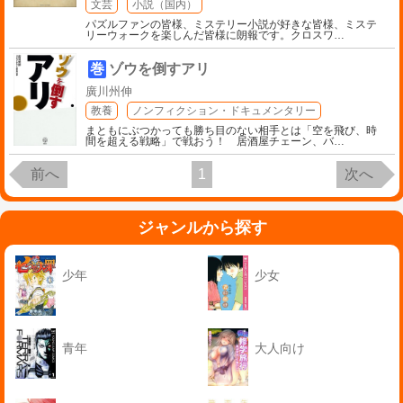
文芸
小説（国内）
パズルファンの皆様、ミステリー小説が好きな皆様、ミステ
リーウォークを楽しんだ皆様に朗報です。クロスワ
…
巻
ゾウを倒すアリ
廣川州伸
教養
ノンフィクション・ドキュメンタリー
まともにぶつかっても勝ち目のない相手とは「空を飛び、時
間を超える戦略」で戦おう！ 居酒屋チェーン、バ
…
前へ
1
次へ
ジャンルから探す
少年
少女
青年
大人向け