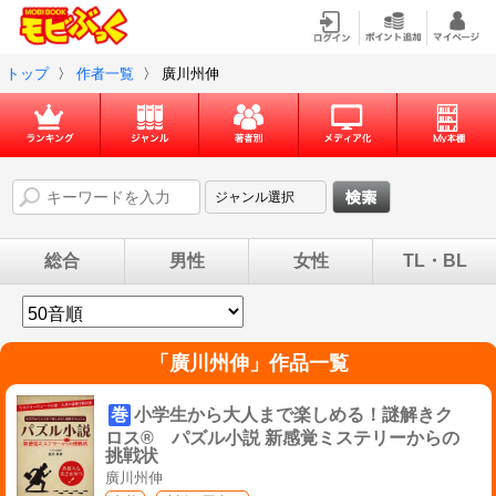
トップ
〉
作者一覧
〉
廣川州伸
総合
男性
女性
TL・BL
「
廣川州伸
」作品一覧
巻
小学生から大人まで楽しめる！謎解きク
ロス® パズル小説 新感覚ミステリーからの
挑戦状
廣川州伸