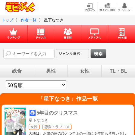
トップ
〉
作者一覧
〉
星下なつき
総合
男性
女性
TL・BL
「
星下なつき
」作品一覧
巻
5年目のクリスマス
星下なつき
女性
恋愛・ラブコメ
大地は、お隣の家のひとつ年上の一凛に５年間も片思いをし