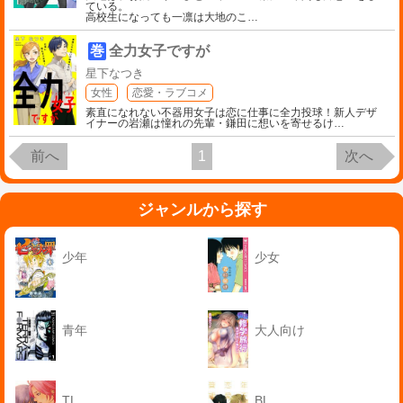
ている。
高校生になっても一凛は大地のこ
…
巻
全力女子ですが
星下なつき
女性
恋愛・ラブコメ
素直になれない不器用女子は恋に仕事に全力投球！新人デザ
イナーの岩瀬は憧れの先輩・鎌田に想いを寄せるけ
…
前へ
1
次へ
ジャンルから探す
少年
少女
青年
大人向け
TL
BL