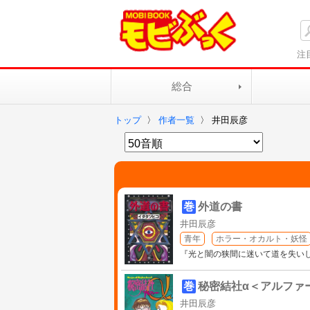
注
総合
トップ
〉
作者一覧
〉
井田辰彦
巻
外道の書
井田辰彦
青年
ホラー・オカルト・妖怪
『光と闇の狭間に迷いて道を失い
巻
秘密結社α＜アルファ
井田辰彦