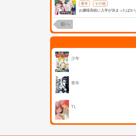
青年
その他
お嬢様高校に入学が決まったばか
前へ
少年
青年
TL