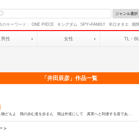
目のキーワード：
ONE PIECE
キングダム
SPY×FAMILY
辛口オネエ
期
男性
女性
TL・B
「
井田辰彦
」作品一覧
し物どもよ 我の歩む道を歩まん 我は外道にして 真実へと到達する道であ
…
ー＞