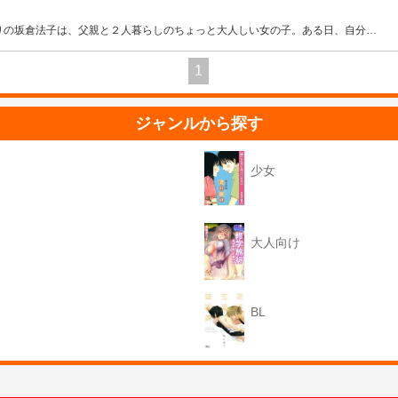
りの坂倉法子は、父親と２人暮らしのちょっと大人しい女の子。ある日、自分
…
1
ジャンルから探す
少女
大人向け
BL