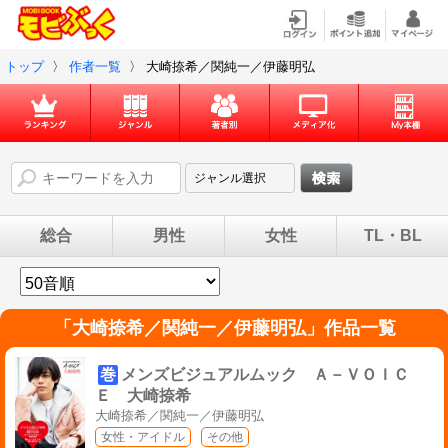
トップ
〉
作者一覧
〉
大崎捺希／関純一／伊藤明弘
総合
男性
女性
TL・BL
「
大崎捺希／関純一／伊藤明弘
」作品一覧
巻
メンズビジュアルムック Ａ－ＶＯＩＣ
Ｅ 大崎捺希
大崎捺希／関純一／伊藤明弘
女性・アイドル
その他