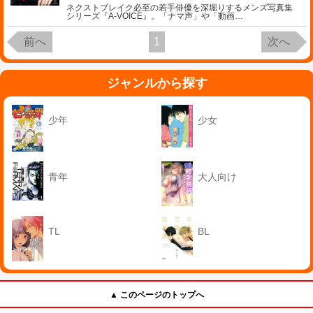
ネクストブレイク必至の若手俳優を深堀りするメンズ写真集
シリーズ『A-VOICE』。「ナマ声」や「動画
…
前へ
1
次へ
ジャンルから探す
少年
少女
青年
大人向け
TL
BL
▲ このページのトップへ