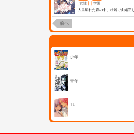
女性
学園
人里離れた森の中、壮麗で由緒正
前へ
少年
青年
TL