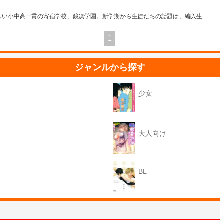
しい小中高一貫の寄宿学校、鏡凛学園。新学期から生徒たちの話題は、編入生
…
1
ジャンルから探す
少女
大人向け
BL