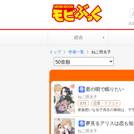
注
総合
トップ
〉
作者一覧
〉
ねこ田太子
巻
君の唄で眠りたい
ねこ田太子
女性
恋愛・ラブコメ
家族想いな女子高生の春樹は、子
巻
夢見るアリスは恋も知
ねこ田太子