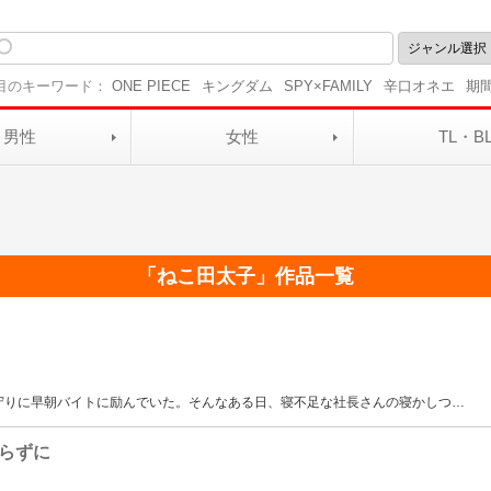
目のキーワード：
ONE PIECE
キングダム
SPY×FAMILY
辛口オネエ
期
男性
女性
TL・B
「
ねこ田太子
」作品一覧
守りに早朝バイトに励んでいた。そんなある日、寝不足な社長さんの寝かしつ
…
らずに