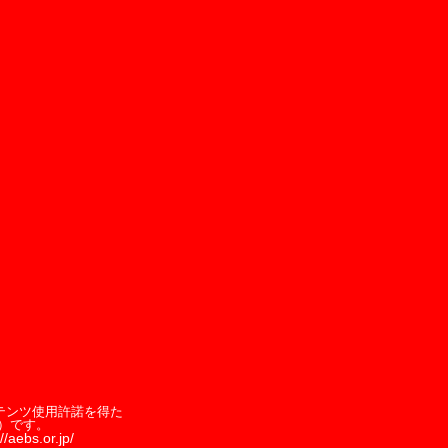
テンツ使用許諾を得た
）です。
//aebs.or.jp/