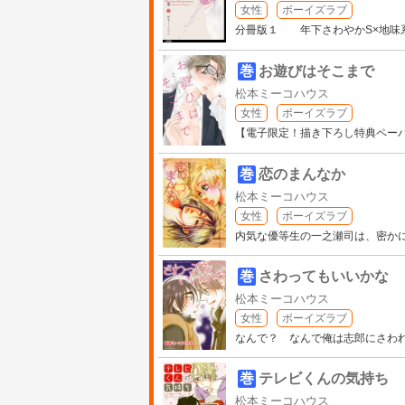
女性
ボーイズラブ
分冊版１ 年下さわやかS×地味
巻
お遊びはそこまで
松本ミーコハウス
女性
ボーイズラブ
【電子限定！描き下ろし特典ペー
巻
恋のまんなか
松本ミーコハウス
女性
ボーイズラブ
内気な優等生の一之瀬司は、密か
巻
さわってもいいかな
松本ミーコハウス
女性
ボーイズラブ
なんで？ なんで俺は志郎にさわ
巻
テレビくんの気持ち
松本ミーコハウス