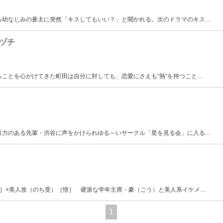
る幼なじみの蒼太に突然「キスしてもいい？」と聞かれる。次のドラマのキス
…
ヅチ
ことを心がけてきた町田は自分に対しても、恋愛にさえも“熱”を持つこと
…
引力のある先輩・渋谷に声をかけられゆる～いサークル「星を見る会」に入る
…
凪］×美人攻（のち受）［悟］ 硬派な学年主席・豪（ごう）と美人系イケメ
…
1