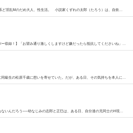
系ど淫乱Mのだめ大人、性生活。 小説家くずれの太郎（たろう）は、自炊
…
パー収録！】「お望み通り激しくしますけど嫌だったら抵抗してくださいね」
…
に同級生の松原千歳に想いを寄せていた。だが、ある日、その気持ちを本人に
…
れないんだろう──幼なじみの志郎と正巳は、ある日、自分達の兄同士のH現
…