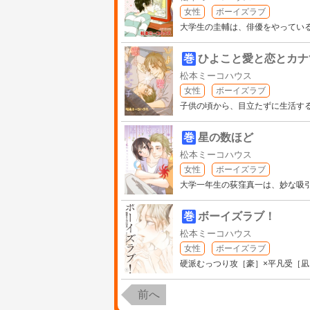
女性
ボーイズラブ
大学生の圭輔は、俳優をやってい
巻
ひよこと愛と恋とカナ
松本ミーコハウス
女性
ボーイズラブ
子供の頃から、目立たずに生活する
巻
星の数ほど
松本ミーコハウス
女性
ボーイズラブ
大学一年生の荻窪真一は、妙な吸
巻
ボーイズラブ！
松本ミーコハウス
女性
ボーイズラブ
硬派むっつり攻［豪］×平凡受［
前へ