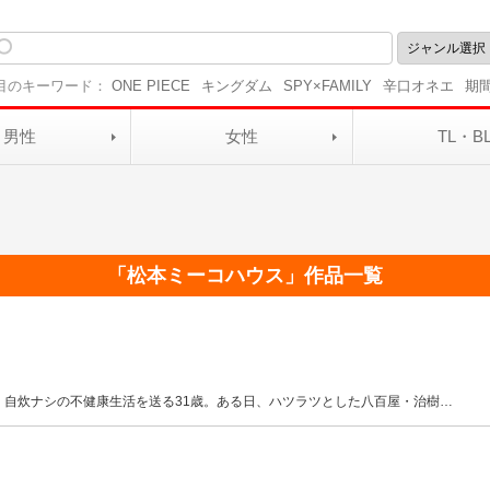
目のキーワード：
ONE PIECE
キングダム
SPY×FAMILY
辛口オネエ
期
男性
女性
TL・B
「
松本ミーコハウス
」作品一覧
、自炊ナシの不健康生活を送る31歳。ある日、ハツラツとした八百屋・治樹
…