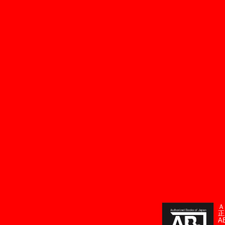
Ａ
正
A