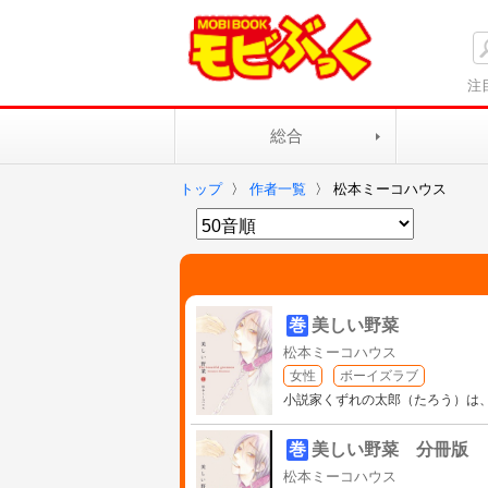
注
総合
トップ
〉
作者一覧
〉
松本ミーコハウス
巻
美しい野菜
松本ミーコハウス
女性
ボーイズラブ
小説家くずれの太郎（たろう）は
巻
美しい野菜 分冊版
松本ミーコハウス