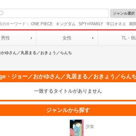
目のキーワード：
ONE PIECE
キングダム
SPY×FAMILY
辛口オネエ
期
男性
女性
TL・B
／おかゆさん／丸居まる／おきょう／らんち
age・ジョー／おかゆさん／丸居まる／おきょう／らん
一致するタイトルがありません
ジャンルから探す
少女