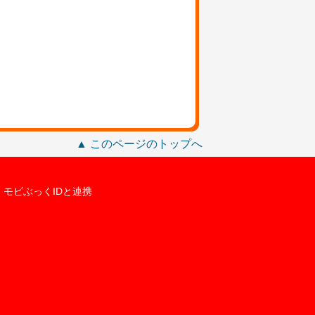
▲ このページのトップへ
モビぶっくIDと連携