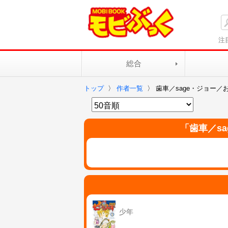
注
総合
トップ
〉
作者一覧
〉
歯車／sage・ジョー
「
歯車／s
少年