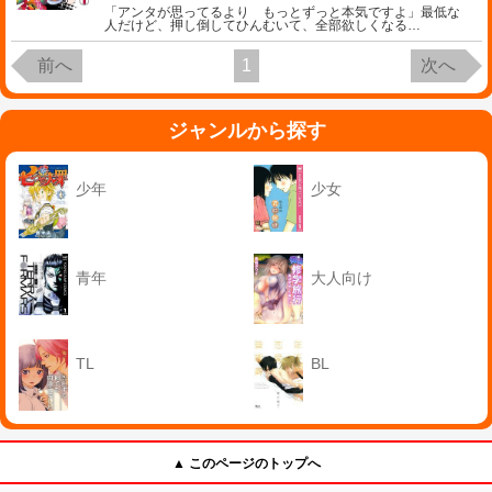
「アンタが思ってるより もっとずっと本気ですよ」最低な
人だけど、押し倒してひんむいて、全部欲しくなる
…
前へ
1
次へ
ジャンルから探す
少年
少女
青年
大人向け
TL
BL
▲ このページのトップへ