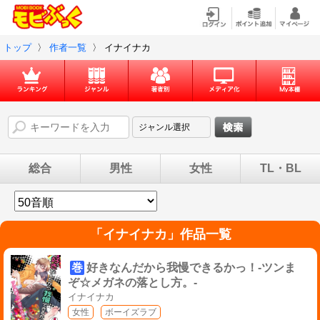
トップ
〉
作者一覧
〉
イナイナカ
総合
男性
女性
TL・BL
「
イナイナカ
」作品一覧
巻
好きなんだから我慢できるかっ！-ツンま
ぞ☆メガネの落とし方。-
イナイナカ
女性
ボーイズラブ