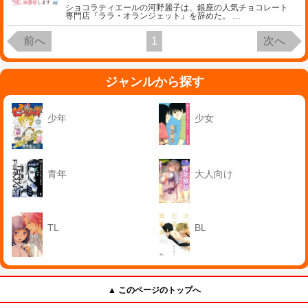
ショコラティエールの河野麗子は、銀座の人気チョコレート
専門店『ララ・オランジェット』を辞めた。
…
前へ
1
次へ
ジャンルから探す
少年
少女
青年
大人向け
TL
BL
▲ このページのトップへ