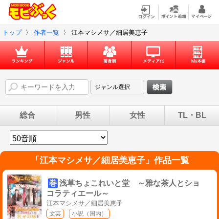
トップ
〉
作者一覧
〉
江本マシメサ／細居美恵子
総合
男性
女性
TL・BL
「
江本マシメサ／細居美恵子
」作品一覧
巻
浅草ちょこれいと堂 ～雅な茶人とショ
コラティエール～
江本マシメサ／細居美恵子
文芸
小説（国内）