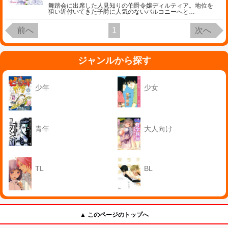
舞踏会に出席した人見知りの伯爵令嬢ディルティア。地位を
狙い近付いてきた子爵に人気のないバルコニーへと
…
前へ
1
次へ
ジャンルから探す
少年
少女
青年
大人向け
TL
BL
▲ このページのトップへ