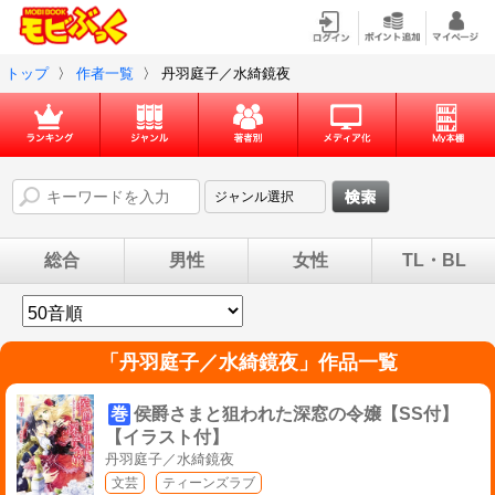
トップ
〉
作者一覧
〉
丹羽庭子／水綺鏡夜
総合
男性
女性
TL・BL
「
丹羽庭子／水綺鏡夜
」作品一覧
巻
侯爵さまと狙われた深窓の令嬢【SS付】
【イラスト付】
丹羽庭子／水綺鏡夜
文芸
ティーンズラブ