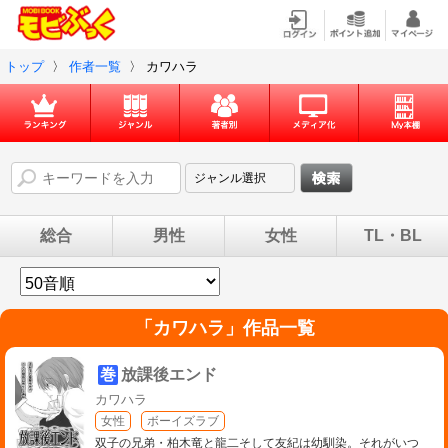
トップ
〉
作者一覧
〉
カワハラ
総合
男性
女性
TL・BL
「
カワハラ
」作品一覧
巻
放課後エンド
カワハラ
女性
ボーイズラブ
双子の兄弟・柏木竜と龍二そして友紀は幼馴染。それがいつ