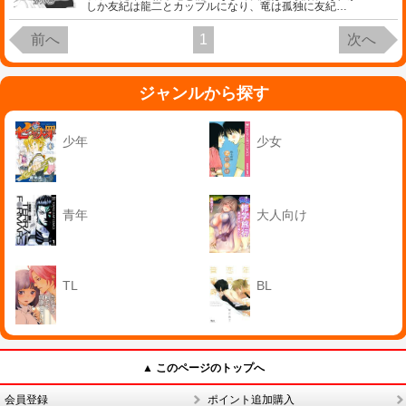
しか友紀は龍二とカップルになり、竜は孤独に友紀
…
前へ
1
次へ
ジャンルから探す
少年
少女
青年
大人向け
TL
BL
▲ このページのトップへ
会員登録
ポイント追加購入