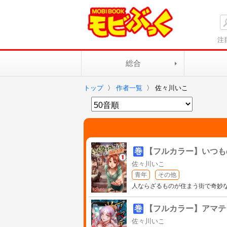
注
総合
トップ
〉
作者一覧
〉
佐々川いこ
巻
【フルカラー】いつも
佐々川いこ
青年
その他
人ならざるものが住まう街で奇妙な
巻
【フルカラー】アマテ
佐々川いこ