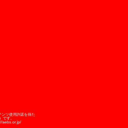
テンツ使用許諾を得た
）です。
//aebs.or.jp/