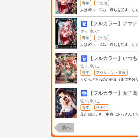
青年
その他
人は迷い、悩み、過ちを犯す…な
巻
【フルカラー】アマテ
佐々川いこ
青年
その他
人は迷い、悩み、過ちを犯す…なら
巻
【フルカラー】いつも
佐々川いこ
青年
アクション・冒険
人ならざるものが住まう街で奇妙な
巻
【フルカラー】女子高
佐々川いこ
青年
その他
見た目はＪＫ、中身はおっさん！
前へ