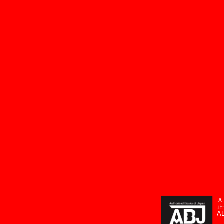
Ａ
正
A