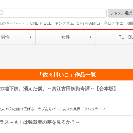
目のキーワード：
ONE PIECE
キングダム
SPY×FAMILY
辛口オネエ
期
男性
女性
TL・B
「
佐々川いこ
」作品一覧
の地下鉄。消えた僕。～真江古田妖街奇譚～【合本版】
人々(?)と繰り広げる、ラブありバトルありの異界ドタバタライフ!…-
…
ラス～ＡＩは独裁者の夢を見るか？～