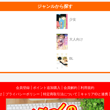
ジャンルから探す
少女
大人向け
BL
会員登録
ポイント追加購入
会員解約
利用規約
せ
プライバシーポリシー
特定商取引法について
キャリアIDと連携