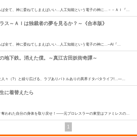
らば全て、神に委ねてしまえばいい…人工知能という電子の神に…－－ＡＩ『
…
ラス～ＡＩは独裁者の夢を見るか？～《合本版》
ば全て、神に委ねてしまえばいい…人工知能という電子の神に…--AI『
…
の地下鉄。消えた僕。～真江古田妖街奇譚～
人々（?）と繰り広げる、ラブありバトルありの異界ドタバタライフ!…―
…
生に着替えたら
？奪われた自分の身体を取り戻せ！――元プロレスラーの東堂はファミレスの
…
1